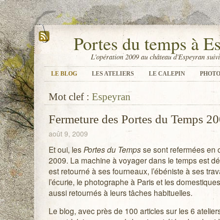
Portes du temps à E
L'opération 2009 au château d'Espeyran suivi
LE BLOG
LES ATELIERS
LE CALEPIN
PHOTO
Mot clef :
Espeyran
Fermeture des Portes du Temps 2
août 9, 2009
Et oui, les
Portes du Temps
se sont refermées en c
2009. La machine à voyager dans le temps est dém
est retourné à ses fourneaux, l’ébéniste à ses trav
l’écurie, le photographe à Paris et les domestique
aussi retournés à leurs tâches habituelles.
Le blog, avec près de 100 articles sur les 6 ateliers