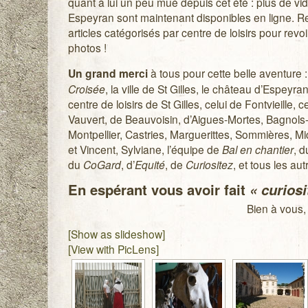
quant à lui un peu mué depuis cet été : plus de vi
Espeyran sont maintenant disponibles en ligne. R
articles catégorisés par centre de loisirs pour revoi
photos !
Un
grand merci
à tous pour cette belle aventure :
Croisée
, la ville de St Gilles, le château d’Espeyra
centre de loisirs de St Gilles, celui de Fontvieille, 
Vauvert, de Beauvoisin, d’Aigues-Mortes, Bagnols
Montpellier, Castries, Marguerittes, Sommières, Mic
et Vincent, Sylviane, l’équipe de
Bal en chantier
, 
du
CoGard
, d’
Equité
, de
Curiositez
, et tous les au
En espérant vous avoir fait
« curios
Bien à vous,
[Show as slideshow]
[View with PicLens]