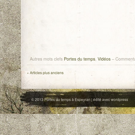
Autres mots clefs
Portes du temps
,
Vidéos
–
Commenta
«
Articles plus anciens
© 2013
Portes du temps à Espeyran
| édité avec
wordpress