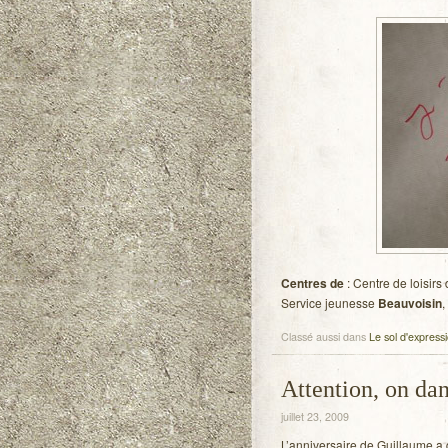
Centres de
: Centre de loisirs
Service jeunesse
Beauvoisin
,
Classé aussi dans
Le sol d'expressi
Attention, on dan
juillet 23, 2009
L’anniversaire de Guillaume a 