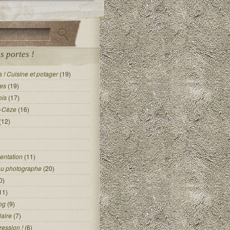
s portes !
 ! Cuisine et potager
(19)
es
(19)
ois
(17)
r-Cèze
(16)
(12)
entation
(11)
au photographe
(20)
0)
11)
og
(9)
laire
(7)
ression !
(6)