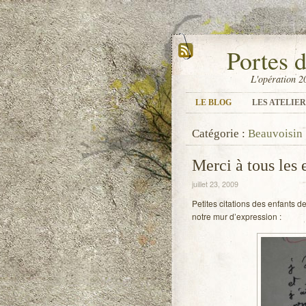
Portes 
L'opération 2
LE BLOG
LES ATELIER
Catégorie :
Beauvoisin
Merci à tous les 
juillet 23, 2009
Petites citations des enfants d
notre mur d’expression :