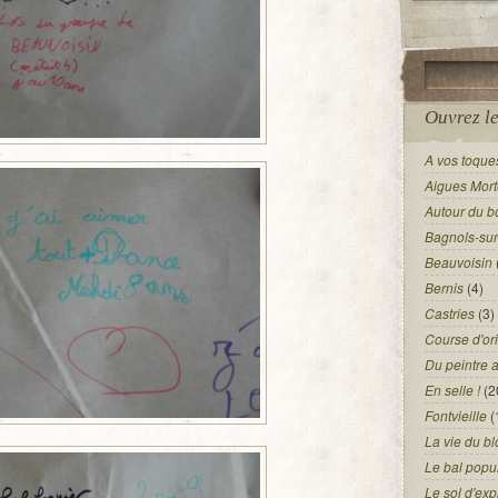
Ouvrez le
A vos toques
Aigues Mort
Autour du b
Bagnols-su
Beauvoisin
Bernis
(4)
Castries
(3)
Course d'ori
Du peintre 
En selle !
(2
Fontvieille
(
La vie du bl
Le bal popu
Le sol d'exp