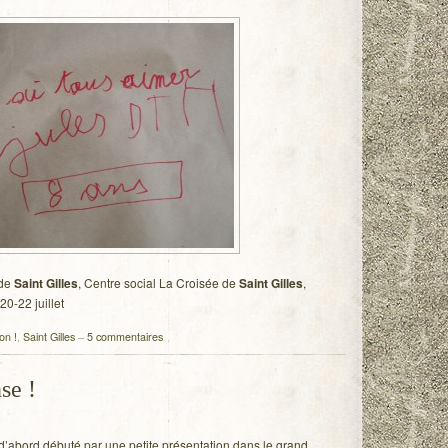
 de
Saint Gilles
, Centre social La Croisée de
Saint Gilles
,
 20-22 juillet
on !
,
Saint Gilles
–
5 commentaires
se !
d’abord débuté par une petite présentation dans le grand