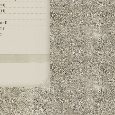
s
(4)
(14)
zy
(4)
(42)
(5)