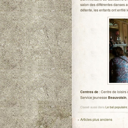
salon des différentes danses a
détente, les enfants ont enfilé
Centres de
: Centre de loisirs
Service jeunesse
Beauvoisin
,
Classé aussi dans
Le bal populaire
«
Articles plus anciens