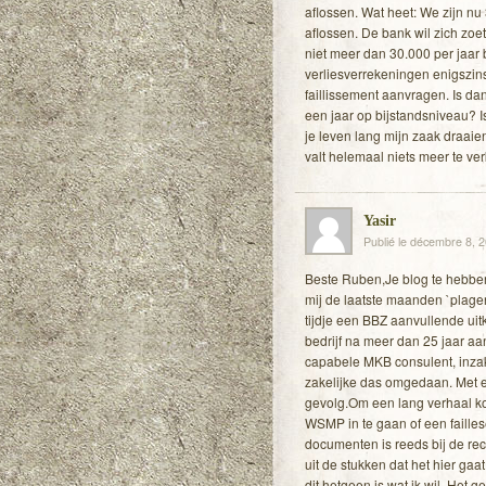
aflossen. Wat heet: We zijn nu
aflossen. De bank wil zich zo
niet meer dan 30.000 per jaar 
verliesverrekeningen enigszin
faillissement aanvragen. Is d
een jaar op bijstandsniveau? Is
je leven lang mijn zaak draaien 
valt helemaal niets meer te ver
Yasir
Publié le décembre 8, 
Beste Ruben,Je blog te hebben 
mij de laatste maanden `plagen
tijdje een BBZ aanvullende ui
bedrijf na meer dan 25 jaar aa
capabele MKB consulent, inzake
zakelijke das omgedaan. Met ee
gevolg.Om een lang verhaal kor
WSMP in te gaan of een failles
documenten is reeds bij de re
uit de stukken dat het hier gaat
dit hetgeen is wat ik wil. Het 