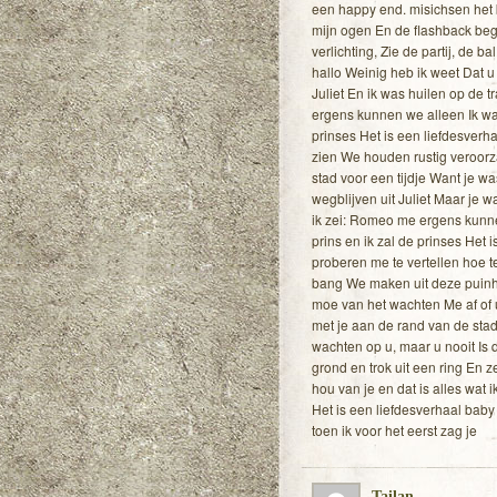
een happy end. misichsen het b
mijn ogen En de flashback begi
verlichting, Zie de partij, de 
hallo Weinig heb ik weet Dat u
Juliet En ik was huilen op de t
ergens kunnen we alleen Ik wach
prinses Het is een liefdesverh
zien We houden rustig veroorz
stad voor een tijdje Want je w
wegblijven uit Juliet Maar je w
ik zei: Romeo me ergens kunnen
prins en ik zal de prinses Het
proberen me te vertellen hoe te
bang We maken uit deze puinho
moe van het wachten Me af of u
met je aan de rand van de stad 
wachten op u, maar u nooit Is d
grond en trok uit een ring En z
hou van je en dat is alles wat 
Het is een liefdesverhaal baby
toen ik voor het eerst zag je
Tailan