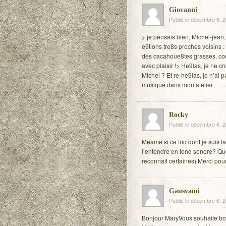
Giovanni
Publié le décembre 6, 
> je pensais bien, Michel-jean
e9tions tre8s proches voisins . 
des cacahoue8tes grasses, comm
avec plaisir !> He9las, je ne cr
Michel ? Et re-he9las, je n’ai 
musique dans mon atelier
Rocky
Publié le décembre 6, 
Meame si ce trio dont je suis f
l’entendre en fond sonore? Qu
reconnait certaines).Merci pour
Gausvami
Publié le décembre 6, 
Bonjour MaryVous souhaite b