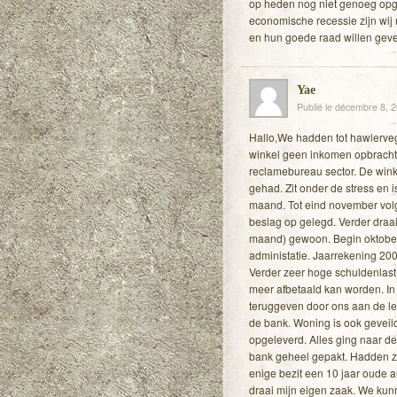
op heden nog niet genoeg opge
economische recessie zijn wij 
en hun goede raad willen gev
Yae
Publié le décembre 8, 
Hallo,We hadden tot hawlerveg
winkel geen inkomen opbracht 
reclamebureau sector. De winke
gehad. Zit onder de stress en 
maand. Tot eind november vol
beslag op gelegd. Verder draait
maand) gewoon. Begin oktober k
administatie. Jaarrekening 20
Verder zeer hoge schuldenlast 
meer afbetaald kan worden. In 
teruggeven door ons aan de leve
de bank. Woning is ook geveild
opgeleverd. Alles ging naar d
bank geheel gepakt. Hadden ze
enige bezit een 10 jaar oude a
draai mijn eigen zaak. We ku