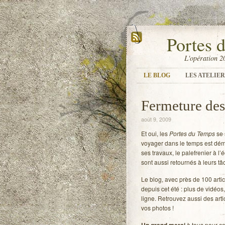
Portes 
L'opération 2
LE BLOG
LES ATELIER
Fermeture des
août 9, 2009
Et oui, les
Portes du Temps
se 
voyager dans le temps est démo
ses travaux, le palefrenier à l
sont aussi retournés à leurs tâ
Le blog, avec près de 100 artic
depuis cet été : plus de vidéo
ligne. Retrouvez aussi des artic
vos photos !
à tous pour cet