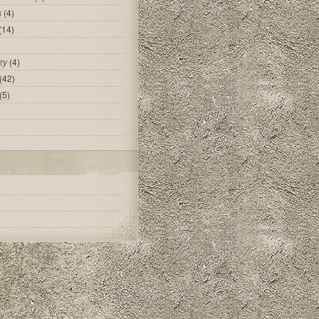
s
(4)
(14)
zy
(4)
(42)
(5)