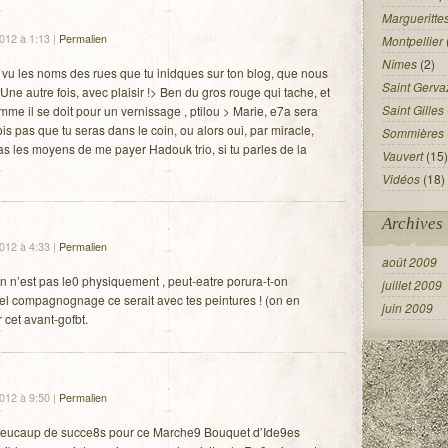
Margueritte
2012 à 1:13
|
Permalien
Montpellier
Nîmes
(2)
, vu les noms des rues que tu inidques sur ton blog, que nous
Saint Gerva
Une autre fois, avec plaisir !> Ben du gros rouge qui tache, et
Saint Gilles
e il se doit pour un vernissage , ptilou > Marie, e7a sera
ois pas que tu seras dans le coin, ou alors oui, par miracle,
Sommières
pas les moyens de me payer Hadouk trio, si tu parles de la
Vauvert
(15)
Vidéos
(18)
Archives
2012 à 4:33
|
Permalien
août 2009
an n’est pas le0 physiquement , peut-eatre porura-t-on
juillet 2009
el compagnognage ce serait avec tes peintures ! (on en
juin 2009
 cet avant-gofbt.
2012 à 9:50
|
Permalien
oeucaup de succe8s pour ce Marche9 Bouquet d’Ide9es