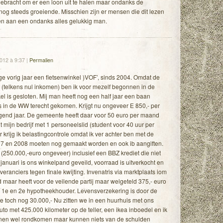
bracht om er een loon uit te halen maar ondanks de
nog steeds groeiende. Misschien zijn er mensen die dit lezen
en aan een ondanks alles gelukkig man.
2012 à 9:37
|
Permalien
e vorig jaar een fietsenwinkel )VOF’, sinds 2004. Omdat de
(telkens nul inkomen) ben ik voor mezelf begonnen in de
l is gesloten. Mij man heeft nog een half jaar een baan
is in de WW terecht gekomen. Krijgt nu ongeveer E 850,- per
gend jaar. De gemeente heeft daar voor 50 euro per maand
 mijn bedrijf met 1 personeelslid (student voor 40 uur per
rijg ik belastingcontrole omdat ik ver achter ben met de
07 en 2008 moeten nog gemaakt worden en ook ib aangiften.
(250.000,-euro ongeveer) inclusief een BBZ krediet die niet
januari is ons winkelpand geveild, voorraad is uitverkocht en
ranciers tegen finale kwijting. Invenatris via marktplaats iom
 maar heeft voor de veilende partij maar welgeteld 375,- euro
e 1e en 2e hypotheekhouder. Levensverzekering is door de
 toch nog 30.000,- Nu zitten we in een huurhuis met ons
uto met 425.000 kilometer op de teller, een ikea inboedel en ik
nnen wel rondkomen maar kunnen niets van de schulden