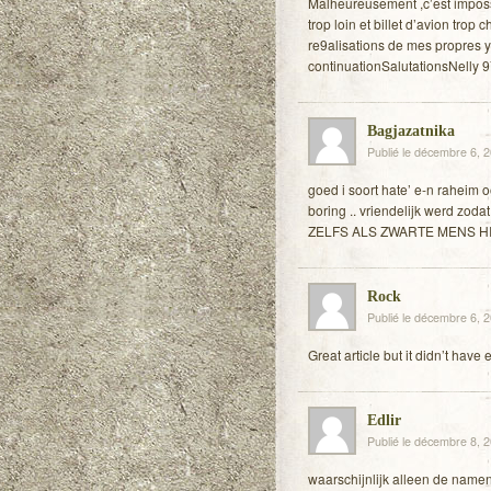
Malheureusement ,c’est impossi
trop loin et billet d’avion trop
re9alisations de mes propres y
continuationSalutationsNelly 
Bagjazatnika
Publié le décembre 6, 
goed i soort hate’ e-n raheim
boring .. vriendelijk werd zoda
ZELFS ALS ZWARTE MENS HI
Rock
Publié le décembre 6, 
Great article but it didn’t have 
Edlir
Publié le décembre 8, 
waarschijnlijk alleen de namen 