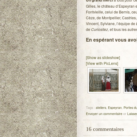
Un
grand merci
Gilles, le château d’Espeyran et
Fontvieille, celui de Bernis, c
Cèze, de Montpellier, Castries,
Vincent, Sylviane, l’équipe de
de
Curiositez
, et tous les autr
En espérant vous avoi
[Show as slideshow]
[View with PicLens]
Tags :
ateliers
,
Espeyran
,
Portes d
Envoyer un commentaire
or
Laisse
16
commentaires