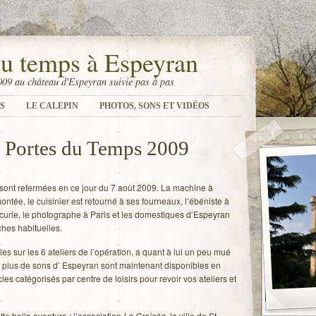
du temps à Espeyran
009 au château d'Espeyran suivie pas à pas
S
LE CALEPIN
PHOTOS, SONS ET VIDÉOS
 Portes du Temps 2009
sont refermées en ce jour du 7 août 2009. La machine à
ntée, le cuisinier est retourné à ses fourneaux, l’ébéniste à
’écurie, le photographe à Paris et les domestiques d’Espeyran
ches habituelles.
les sur les 6 ateliers de l’opération, a quant à lui un peu mué
s, plus de sons d’ Espeyran sont maintenant disponibles en
les catégorisés par centre de loisirs pour revoir vos ateliers et
te belle aventure : l’association
La Croisée
, la ville de St