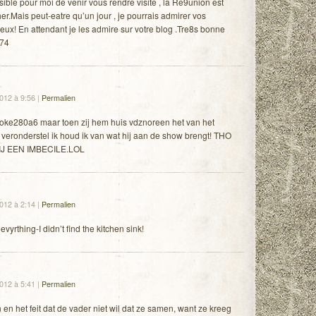
ble pour moi de venir vous rendre visite , la Re9union est
 cher.Mais peut-eatre qu’un jour , je pourrais admirer vos
eux! En attendant je les admire sur votre blog .Tre8s bonne
974
2012 à 9:56
|
Permalien
 ooke280a6 maar toen zij hem huis vdznoreen het van het
t veronderstel ik houd ik van wat hij aan de show brengt! THO
J EEN IMBECILE.LOL
2012 à 2:14
|
Permalien
eevyrthing-I didn’t find the kitchen sink!
2012 à 5:41
|
Permalien
en het feit dat de vader niet wil dat ze samen, want ze kreeg