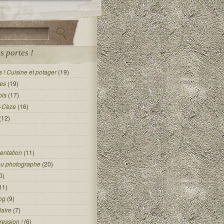
s portes !
 ! Cuisine et potager
(19)
es
(19)
ois
(17)
r-Cèze
(16)
(12)
entation
(11)
au photographe
(20)
0)
11)
og
(9)
laire
(7)
ression !
(6)