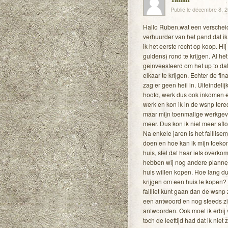
Publié le décembre 8, 
Hallo Ruben,wat een verschei
verhuurder van het pand dat ik
ik het eerste recht op koop. Hij
guldens) rond te krijgen. Al h
geinveesteerd om het up to dat
elkaar te krijgen. Echter de fi
zag er geen heil in. Uiteindeli
hoofd, werk dus ook inkomen e
werk en kon ik in de wsnp tere
maar mijn toenmalige werkgever
meer. Dus kon ik niet meer aflo
Na enkele jaren is het failli
doen en hoe kan ik mijn toekom
huis, stel dat haar iets overk
hebben wij nog andere planne
huis willen kopen. Hoe lang du
krijgen om een huis te kopen? 
failliet kunt gaan dan de wsnp
een antwoord en nog steeds zi
antwoorden. Ook moet ik erbij v
toch de leeftijd had dat ik nie