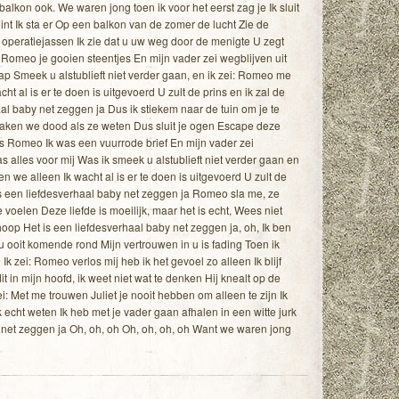
alkon ook. We waren jong toen ik voor het eerst zag je Ik sluit
nt Ik sta er Op een balkon van de zomer de lucht Zie de
bal operatiejassen Ik zie dat u uw weg door de menigte U zegt
 Romeo je gooien steentjes En mijn vader zei wegblijven uit
rap Smeek u alstublieft niet verder gaan, en ik zei: Romeo me
t al is er te doen is uitgevoerd U zult de prins en ik zal de
aal baby net zeggen ja Dus ik stiekem naar de tuin om je te
aken we dood als ze weten Dus sluit je ogen Escape deze
as Romeo Ik was een vuurrode brief En mijn vader zei
as alles voor mij Was ik smeek u alstublieft niet verder gaan en
 we alleen Ik wacht al is er te doen is uitgevoerd U zult de
 is een liefdesverhaal baby net zeggen ja Romeo sla me, ze
 voelen Deze liefde is moeilijk, maar het is echt, Wees niet
op Het is een liefdesverhaal baby net zeggen ja, oh, Ik ben
 ooit komende rond Mijn vertrouwen in u is fading Toen ik
Ik zei: Romeo verlos mij heb ik het gevoel zo alleen Ik blijf
it in mijn hoofd, ik weet niet wat te denken Hij knealt op de
ei: Met me trouwen Juliet je nooit hebben om alleen te zijn Ik
ik echt weten Ik heb met je vader gaan afhalen in een witte jurk
 net zeggen ja Oh, oh, oh Oh, oh, oh, oh Want we waren jong