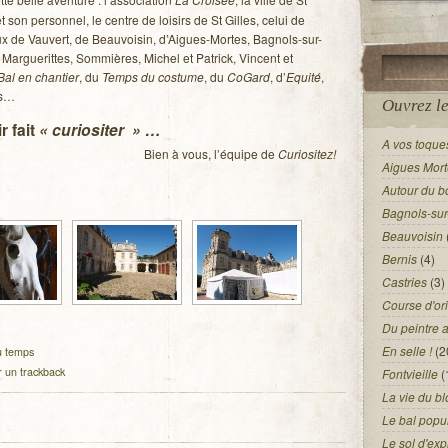
 son personnel, le centre de loisirs de St Gilles, celui de
eux de Vauvert, de Beauvoisin, d’Aigues-Mortes, Bagnols-sur-
 Marguerittes, Sommières, Michel et Patrick, Vincent et
Bal en chantier
, du
Temps du costume
, du
CoGard
, d’
Equité
,
es…
Ouvrez le
r fait
« curiositer » …
A vos toques
Bien à vous, l’équipe de
Curiositez!
Aigues Mort
Autour du b
Bagnols-su
Beauvoisin
Bernis
(4)
Castries
(3)
Course d'ori
Du peintre 
En selle !
(2
u temps
r un trackback
Fontvieille
(
La vie du bl
Le bal popu
Le sol d'exp