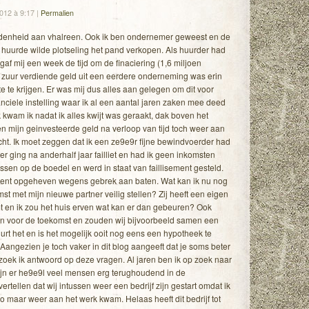
2012 à 9:17
|
Permalien
denheid aan vhalreen. Ook ik ben ondernemer geweest en de
 huurde wilde plotseling het pand verkopen. Als huurder had
 gaf mij een week de tijd om de finaciering (1,6 miljoen
et zuur verdiende geld uit een eerdere onderneming was erin
e te krijgen. Er was mij dus alles aan gelegen om dit voor
nanciele instelling waar ik al een aantal jaren zaken mee deed
jk kwam ik nadat ik alles kwijt was geraakt, dak boven het
n mijn geinvesteerde geld na verloop van tijd toch weer aan
cht. Ik moet zeggen dat ik een ze9e9r fijne bewindvoerder had
 ging na anderhalf jaar failliet en had ik geen inkomsten
ssen op de boedel en werd in staat van faillisement gesteld.
sement opgeheven wegens gebrek aan baten. Wat kan ik nu nog
st met mijn nieuwe partner veilig stellen? Zij heeft een eigen
omt en ik zou het huis erven wat kan er dan gebeuren? Ook
n voor de toekomst en zouden wij bijvoorbeeld samen een
urt het en is het mogelijk ooit nog eens een hypotheek te
Aangezien je toch vaker in dit blog aangeeft dat je soms beter
 zoek ik antwoord op deze vragen. Al jaren ben ik op zoek naar
jn er he9e9l veel mensen erg terughoudend in de
ertellen dat wij intussen weer een bedrijf zijn gestart omdat ik
t zo maar weer aan het werk kwam. Helaas heeft dit bedrijf tot