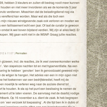
 39, hebben 3 kleuters en zullen dit bedrag nooit meer kunnen
et houden en niet meer invorderen als we de komende 5 jaar
bruto verdienen. Misschien dat de belastingdienst nog via
s vereffend kan worden. Maar wat als die toch een
an mijn nieuwe winstgevende zaak ook verloren en moeten we
 een faillissement echt een jaar. Of laat de curator je gewoon
omdat ik wel boven bijstand verdien. Wij zijn al alles kwijt. Er
kopen. Wij gaan echt niet in de WSNP. Graag jullie reacties.
2012 à 11:07
|
Permalien
glzeeen, incl. de reacties, zie ik veel overeenkomsten welke
`. Van slapeloze nachten tot en met hyperventilatie. Na een
tkering te hebben `genoten` ben ik genoodzaakt geweest mijn
n de wilgen te hangen. Het advies van een in mijn ogen niet
 het toekennen van een bedrijfskrediet, heeft mij de
n moeilijk te verteren weg naar de sociale dienst tot
t te houden. Ik sta op het punt een beslissing te nemen de
ement uit te laten voeren. De aanvraag met de daarbij nodige
chtbank. Op 16 november a.s. dient de zaak. Ik heb begrepen
 om `een verzoek tot toepassing`. Al die tijd ben ik in dubio of
gevoel jarenlang vast te zitten aan een bewindvoerder die je