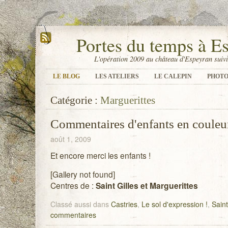
Portes du temps à E
L'opération 2009 au château d'Espeyran suivi
LE BLOG
LES ATELIERS
LE CALEPIN
PHOTO
Catégorie :
Marguerittes
Commentaires d'enfants en couleu
août 1, 2009
Et encore merci les enfants !
[Gallery not found]
Centres de :
Saint Gilles et Marguerittes
Classé aussi dans
Castries
,
Le sol d'expression !
,
Saint
commentaires