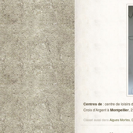
Centres de
: centre de loisirs
Croix d’Argent à
Montpellier
, 2
Classé aussi dans
Aigues Mortes
,
D