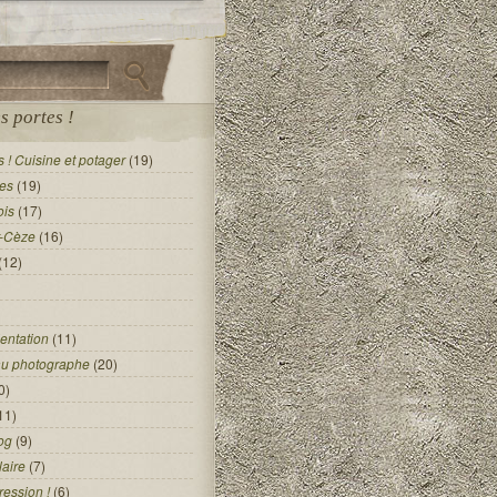
s portes !
 ! Cuisine et potager
(19)
es
(19)
ois
(17)
r-Cèze
(16)
(12)
entation
(11)
au photographe
(20)
0)
11)
og
(9)
laire
(7)
ression !
(6)