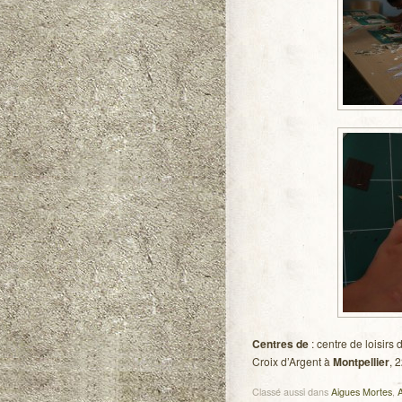
Centres de
: centre de loisirs
Croix d’Argent à
Montpellier
, 2
Classé aussi dans
Aigues Mortes
,
A