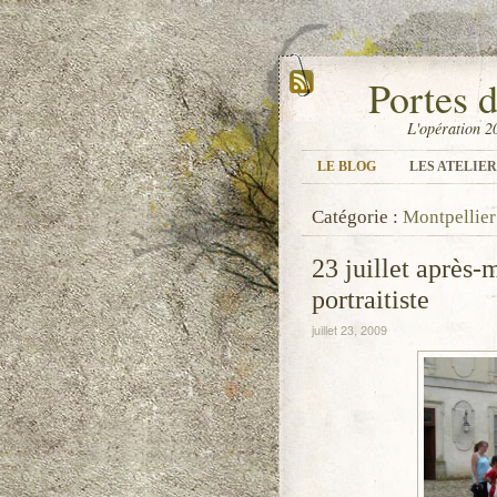
Portes 
L'opération 2
LE BLOG
LES ATELIER
Catégorie :
Montpellier
23 juillet après-m
portraitiste
juillet 23, 2009