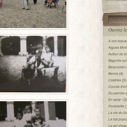
Ouvrez le
A vos toques
Aigues Mort
Autour du b
Bagnols-su
Beauvoisin
Bernis
(4)
Castries
(3)
Course d'ori
Du peintre 
En selle !
(2
Fontvieille
(
La vie du bl
Le bal popu
Le sol d'exp