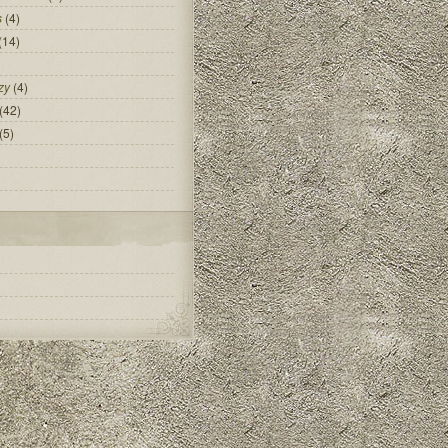
s
(4)
(14)
zy
(4)
(42)
(5)