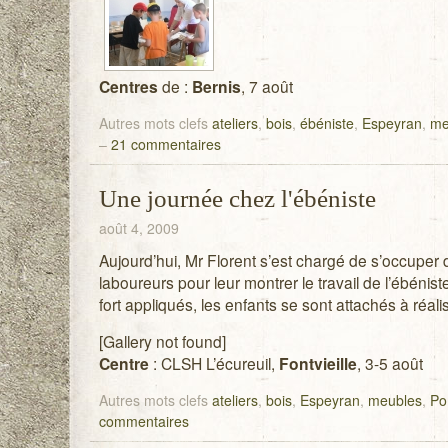
Centres
de :
Bernis
, 7 août
Autres mots clefs
ateliers
,
bois
,
ébéniste
,
Espeyran
,
me
–
21 commentaires
Une journée chez l'ébéniste
août 4, 2009
Aujourd’hui, Mr Florent s’est chargé de s’occuper
laboureurs pour leur montrer le travail de l’ébénist
fort appliqués, les enfants se sont attachés à réal
[Gallery not found]
Centre
: CLSH L’écureuil,
Fontvieille
, 3-5 août
Autres mots clefs
ateliers
,
bois
,
Espeyran
,
meubles
,
Po
commentaires