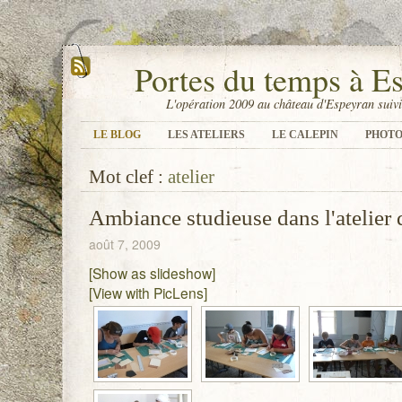
Portes du temps à E
L'opération 2009 au château d'Espeyran suivi
LE BLOG
LES ATELIERS
LE CALEPIN
PHOTO
Mot clef :
atelier
Ambiance studieuse dans l'atelier d
août 7, 2009
[Show as slideshow]
[View with PicLens]