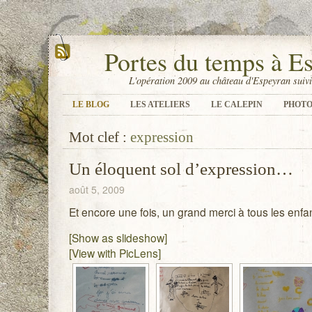
Portes du temps à E
L'opération 2009 au château d'Espeyran suivi
LE BLOG
LES ATELIERS
LE CALEPIN
PHOTO
Mot clef :
expression
Un éloquent sol d’expression…
août 5, 2009
Et encore une fois, un grand merci à tous les enfan
[Show as slideshow]
[View with PicLens]