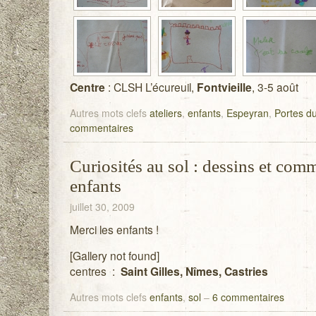
Centre
: CLSH L’écureuil,
Fontvieille
, 3-5 août
Autres mots clefs
ateliers
,
enfants
,
Espeyran
,
Portes d
commentaires
Curiosités au sol : dessins et com
enfants
juillet 30, 2009
Merci les enfants !
[Gallery not found]
centres :
Saint Gilles, Nîmes, Castries
Autres mots clefs
enfants
,
sol
–
6 commentaires